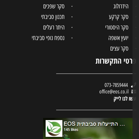
הידרולוג
סקר שפכים
סקר קרקע
תכנון סביבתי
סקר היסטורי
היתר רעלים
יועץ אשפה
נספח נופי סביבתי
סקר עצים
טי התקשרות
073-7859444
office@eos.co.il
ו לנו לייק