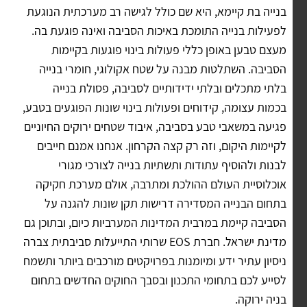
בנייה בת קיימא, היא שם כולל לגישה רב מערכתית הנוגעת
לפעילות בנייה התומכת באיכות הסביבה ואינה פוגעת בה.
מעצם טבען באופן כללי פעולות בינוי פוגעות בקיימות
הסביבה. השתלטות מבנה על שטח אקולוגי, חומרי בנייה
בלתי מתכלים ובלתי ידידותיים לסביבה, פסולת בנייה
בכמות עצומה, קידוחים ופעולות בינוי שונות הפוגעים בטבע,
פגיעה במשאבי טבע בסביבה, איבוד שטחים ירוקים החיוניים
לקיימות היקום, וזה רק קצה הקרחון. אנחנו אמנם חייבים
לבנות ולהוסיף עתודות ותשתיות בנייה לצורכי מגורי
אוכלוסיית העולם ההולכת ומתרבה, אולם מערכת חקיקה
בתחום הבנייה המסדירה דרישות תקן שונות להגנה על
הסביבה קיימת במרבית המדינות המערביות כיום, ובתוכן גם
מדינת ישראל. חברת EOS שרותי התייעלות סביבתית צברה
ניסיון עתיר ידע ומיומנות בפרויקטים מורכבים ביותר ותשמח
לסייע לכם בתחומי התכנון ובסבך החוקים החדשים בתחום
בניה ירוקה.