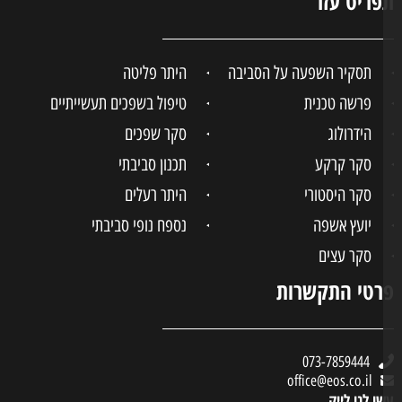
ריט עזר
תסקיר השפעה על הסביבה
היתר פליטה
פרשה טכנית
טיפול בשפכים תעשייתיים
הידרולוג
סקר שפכים
סקר קרקע
תכנון סביבתי
סקר היסטורי
היתר רעלים
יועץ אשפה
נספח נופי סביבתי
סקר עצים
טי התקשרות
073-7859444
office@eos.co.il
ו לנו לייק