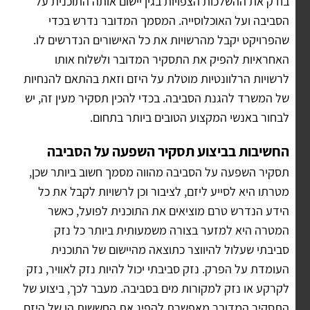
בודק את ההשלכות הצפויות בגין יישום אותה התוכנית על
הסביבה ועל האוכלוסייה. המסמך המדובר נדרש בכדי
שהפרויקט יקבל מהרשויות את כל האישורים הנדרשים לו.
האחראיות להפיק את התסקיר המדובר ולשלוח אותו
לרשויות הרלוונטיות מוטלת על היזם וזאת בהתאם להנחיות
של המשרד להגנת הסביבה. בכדי להכין תסקיר מעין זה, יש
לבחור באנשי המקצוע הטובים ביותר בתחום.
החשיבות בביצוע תסקיר השפעה על הסביבה
תסקיר השפעה על הסביבה מהווה מסמך חשוב ביותר שכן,
מטרתו היא לסייע ליזם, לציבור וכן לרשויות לקבל את כל
הידע הנדרש טרם מוציאים את התוכנית לפועל, כאשר
המטרה היא למזער בצורה משמעותית ביותר כל נזק
סביבתי שעלול להיווצר כתוצאה מהיישום של התוכנית
העומדת על הפרק. נזק סביבתי יכול להיות נזק לאוויר, נזק
לקרקע או נזק למקורות מים בסביבה. מעבר לכך, ביצוע של
התסקיר המדובר מאפשרת להפיג את החששות הן של היזם