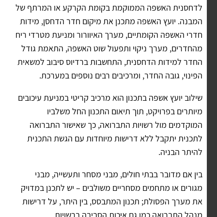
לדחסנית האשפה הממוקמת בקומת הקרקע או המרתף של
המבנה. יועץ האשפה מתכנן את מיקום חדר הדחסן, מידות
חדרי האשפה הקומתיים, מערך האיוורור ומניעת מטרדי ריח
מהחדרים, מערך ניקוי ותפעול שוט האשפה, התאמת גודל
החדר למידות הדחסנית, התחשבות ברדיוס סיבוב למשאית
הפינוי, גובה החדר, ומרכיבים רבים נוספים במערכת.
שילוב יועץ אשפה בתכנון הוא מרכיב קריטי במניעת עיכובים
מיותרים בפרויקט, תוך תיאום התכנון החל משלביו
המוקדמים מול רשויות התברואה, כך שאישור התברואה
לתכנית יתקבל ללא דרישות מיוחדות עם הגשת התכנית
להיתר הבניה.
בין אם מדובר בבתי חולים, מבני מסחר ותעשייה, מבני
מגורים או מתחמים מסחריים משולבים – יש לתכנן במדויק
את מערך הפסולת; תכנון המתבסס, בין היתר, על דרישות
מנהל התברואה כמו גם איכות הסביבה ברשויות.