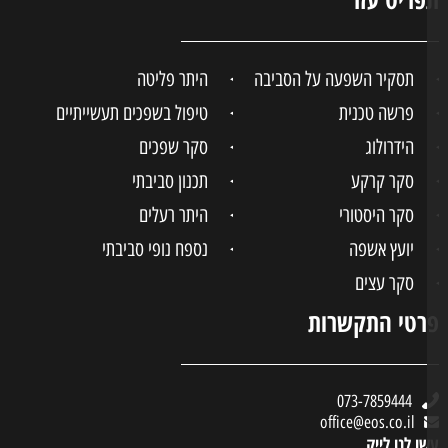
תסקיר השפעה על הסביבה
היתר פליטה
פרשה טכנית
טיפול בשפכים תעשייתיים
הידרולוג
סקר שפכים
סקר קרקע
תכנון סביבתי
סקר היסטורי
היתר רעלים
יועץ אשפה
נספח נופי סביבתי
סקר עצים
טי התקשרות
073-7859444
office@eos.co.il
ו לנו לייק