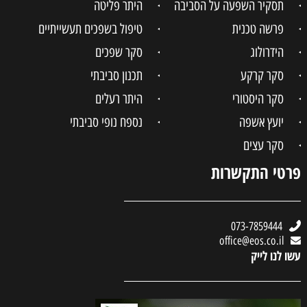
תסקיר השפעה על הסביבה
היתר פליטה
פרשה טכנית
טיפול בשפכים תעשייתיים
הידרולוג
סקר שפכים
סקר קרקע
תכנון סביבתי
סקר היסטורי
היתר רעלים
יועץ אשפה
נספח נופי סביבתי
סקר עצים
פרטי התקשרות
073-7859444
office@eos.co.il
עשו לנו לייק